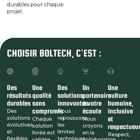
durables pour chaque
projet.
CHOISIR BOLTECH, C’EST :
Des
Une
Des
Un
Une
résultats
qualité
solutions
partenaire
culture
durables
sans
innovantes
à votre
humaine,
compromis
écoute
inclusive
Des
Nous
et
solutions
repoussons
Chaque
Nous
évolutives
les
respectueu
solution
croyons
et
limites
livrée est
en la
Respect,
flexibles
techniques
validée
collaboration