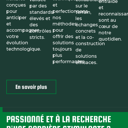
entraide
conçues
et
par des
sur le
et
pour
perfectionnons
standards
terrain,
reconnaissa
anticiper
nos
élevés et
les
sont au
et
méthodes
des
échanges
cœur de
accompagner
pour
contrôles
concrets
notre
votre
offrir des
stricts.
et la co-
quotidien.
évolution
solutions
construction
technologique.
toujours
de
plus
solutions
performantes.
efficaces.
En savoir plus
PASSIONNÉ ET À LA RECHERCHE